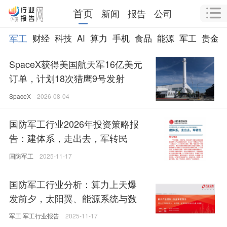
首页
新闻
报告
公司
军工
财经
科技
AI
算力
手机
食品
能源
军工
贵金
SpaceX获得美国航天军16亿美元
订单，计划18次猎鹰9号发射
SpaceX
2026-08-04
国防军工行业2026年投资策略报
告：建体系，走出去，军转民
国防军工
2025-11-17
国防军工行业分析：算力上天爆
发前夕，太阳翼、能源系统与数
传为最大增量
军工
军工行业报告
2025-11-17