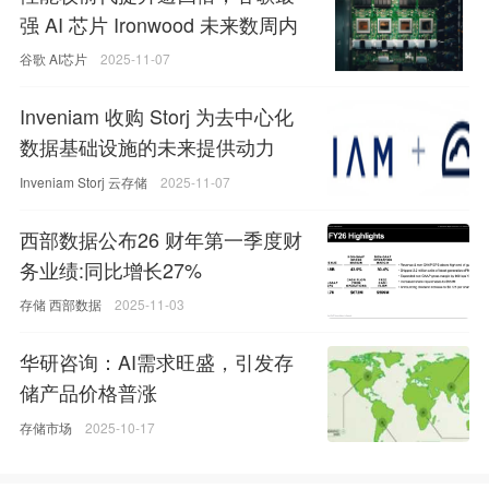
强 AI 芯片 Ironwood 未来数周内
将开放供应
谷歌
AI芯片
2025-11-07
Inveniam 收购 Storj 为去中心化
数据基础设施的未来提供动力
Inveniam
Storj
云存储
2025-11-07
西部数据公布26 财年第一季度财
务业绩:同比增长27%
存储
西部数据
2025-11-03
华研咨询：AI需求旺盛，引发存
储产品价格普涨
存储市场
2025-10-17